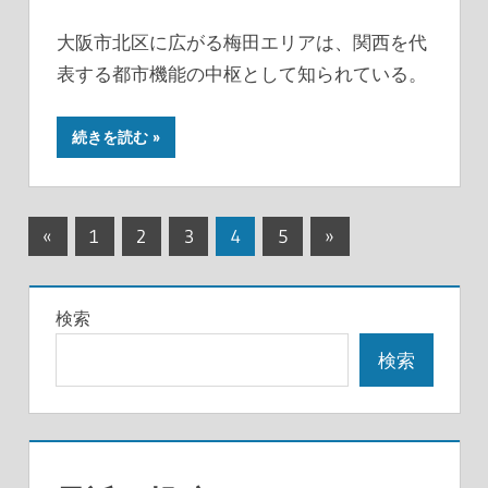
大阪市北区に広がる梅田エリアは、関西を代
表する都市機能の中枢として知られている。
続きを読む
投
前
次
«
1
2
3
4
5
»
の
の
稿
記
記
の
検索
事
事
ペ
検索
ー
ジ
送