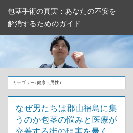
コ
包茎手術の真実：あなたの不安を
ン
テ
解消するためのガイド
ン
ツ
へ
ス
キ
ッ
プ
カテゴリー:
健康（男性）
なぜ男たちは郡山福島に集
うのか包茎の悩みと医療が
交差する街の現実を暴く