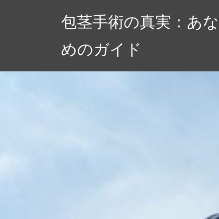
コ
包茎手術の真実：あ
ン
テ
めのガイド
ン
ツ
へ
ス
キ
ッ
プ