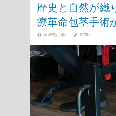
歴史と自然が織
療革命包茎手術
2026年5月6日
MITSUI