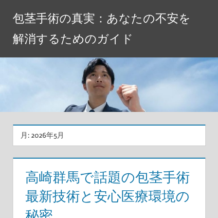
コ
包茎手術の真実：あなたの不安を
ン
テ
解消するためのガイド
ン
ツ
へ
ス
キ
ッ
プ
月:
2026年5月
高崎群馬で話題の包茎手術
最新技術と安心医療環境の
秘密