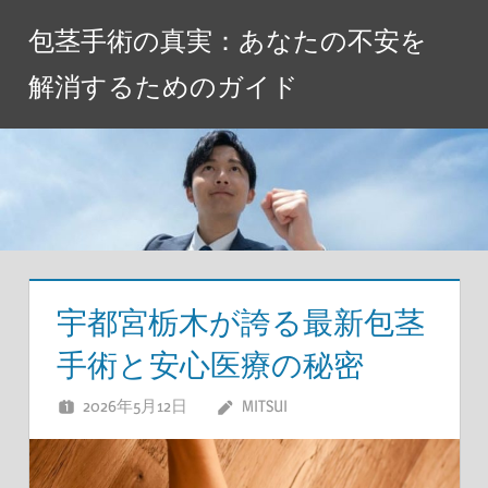
コ
包茎手術の真実：あなたの不安を
ン
テ
解消するためのガイド
ン
ツ
へ
ス
キ
ッ
プ
宇都宮栃木が誇る最新包茎
手術と安心医療の秘密
2026年5月12日
MITSUI