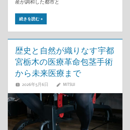
産が調和した都市と
続きを読む
歴史と自然が織りなす宇都
宮栃木の医療革命包茎手術
から未来医療まで
2026年5月6日
MITSUI