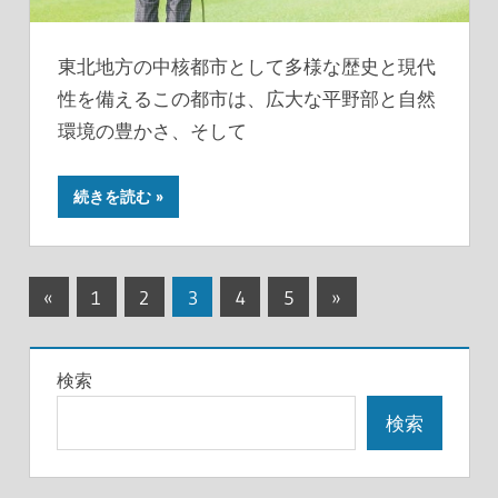
東北地方の中核都市として多様な歴史と現代
性を備えるこの都市は、広大な平野部と自然
環境の豊かさ、そして
続きを読む
投
前
次
«
1
2
3
4
5
»
の
の
稿
記
記
の
検索
事
事
ペ
検索
ー