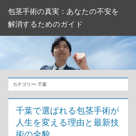
コ
包茎手術の真実：あなたの不安を
ン
テ
解消するためのガイド
ン
ツ
へ
ス
キ
ッ
プ
カテゴリー:
千葉
千葉で選ばれる包茎手術が
人生を変える理由と最新技
術の全貌