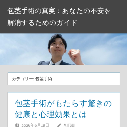
コ
包茎手術の真実：あなたの不安を
ン
テ
解消するためのガイド
ン
ツ
へ
ス
キ
ッ
プ
カテゴリー:
包茎手術
包茎手術がもたらす驚きの
健康と心理効果とは
2026年6月18日
MITSUI