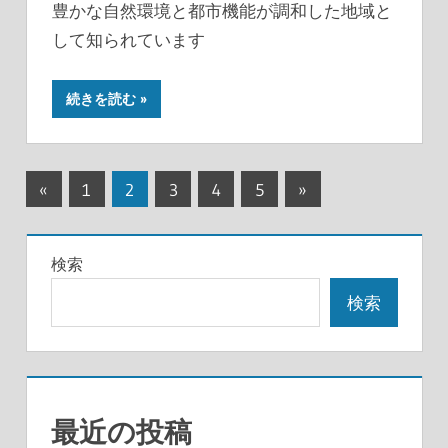
豊かな自然環境と都市機能が調和した地域と
して知られています
続きを読む
投
前
次
«
1
2
3
4
5
»
の
の
稿
記
記
の
検索
事
事
ペ
検索
ー
ジ
送
最近の投稿