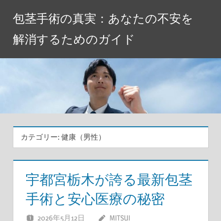
コ
包茎手術の真実：あなたの不安を
ン
テ
解消するためのガイド
ン
ツ
へ
ス
キ
ッ
プ
カテゴリー:
健康（男性）
宇都宮栃木が誇る最新包茎
手術と安心医療の秘密
2026年5月12日
MITSUI