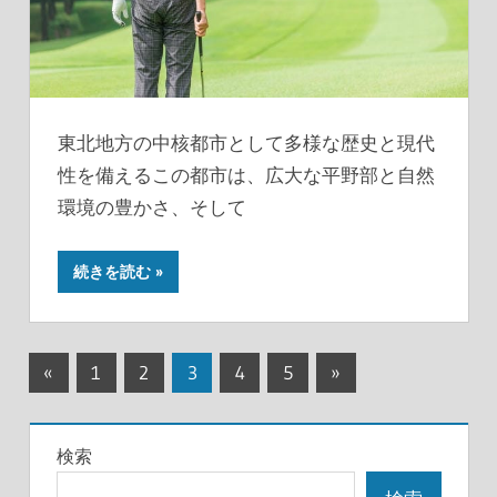
東北地方の中核都市として多様な歴史と現代
性を備えるこの都市は、広大な平野部と自然
環境の豊かさ、そして
続きを読む
投
前
次
«
1
2
3
4
5
»
の
の
稿
記
記
の
検索
事
事