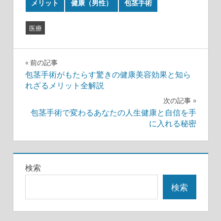
メリット
健康（男性）
包茎手術
医療
投
前の記事
包茎手術がもたらす驚きの健康美容効果と知ら
稿
れざるメリット全解説
ナ
次の記事
包茎手術で変わるあなたの人生健康と自信を手
ビ
に入れる秘密
ゲ
ー
検索
シ
検索
ョ
ン