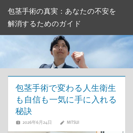
コ
包茎手術の真実：あなたの不安を
ン
テ
解消するためのガイド
ン
ツ
へ
ス
キ
ッ
プ
包茎手術で変わる人生衛生
も自信も一気に手に入れる
秘訣
2026年6月24日
MITSUI