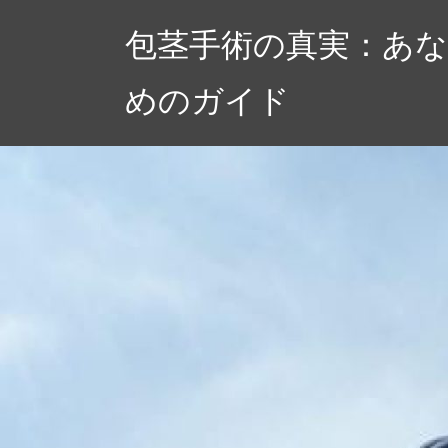
コ
包茎手術の真実：あ
ン
テ
めのガイド
ン
ツ
へ
ス
キ
ッ
プ