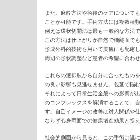
また、麻酔方法や術後のケアについて
ことが可能です。手術方法には複数種
例えば環状切開法は最も一般的な方法
この方法は仕上がりが自然で機能面で
形成外科的技術を用いて美観にも配慮
周辺の形状調整など患者の希望に合わ
これらの選択肢から自分に合ったもの
の良い影響も見逃せません。包茎で悩
それによって日常生活全般への影響が
のコンプレックスを解消することで、
す。自己イメージの改善は対人関係や
ならず心身両面での健康増進効果と捉
社会的側面から見ると、この手術は誰