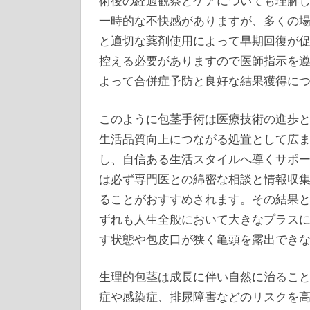
術後の経過観察とケアについても理解
一時的な不快感がありますが、多くの場
と適切な薬剤使用によって早期回復が
控える必要がありますので医師指示を
よって合併症予防と良好な結果獲得に
このように包茎手術は医療技術の進歩
生活品質向上につながる処置として広
し、自信ある生活スタイルへ導くサポ
は必ず専門医との綿密な相談と情報収
ることがおすすめされます。その結果
ずれも人生全般において大きなプラス
す状態や包皮口が狭く亀頭を露出でき
生理的包茎は成長に伴い自然に治るこ
症や感染症、排尿障害などのリスクを