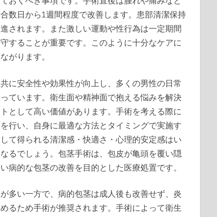
しておくべき事項です。手術直後は腫れや痛みなど
合数日から1週間程度で改善します。患部清潔保持
促進されます。また激しい運動や性行為は一定期間
遵守することが重要です。このように十分なケアに
つながります。
と共に安全性や効果性が向上し、多くの男性の日常
まっています。衛生面や精神面で抱える悩みを解決
ートとして高い価値があります。手術を考える際に
集を行い、自身に最適な方法とタイミングで実施す
として得られる清潔感・快適さ・心理的安定感はい
になるでしょう。包茎手術は、包皮が亀頭を覆い隠
ない病的な包茎の改善を目的とした医療処置です。
とが多い一方で、病的包茎は成人後も改善せず、炎
高めるため手術が推奨されます。手術によって衛生