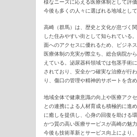
様なニーズに応える医療体制として評
今後も多くの人々に選ばれる地域とし
高崎（群馬）は、歴史と文化が息づく
した住みやすい街として知られている
面へのアクセスに優れるため、ビジネ
医療体制の充実が際立ち、総合病院か
えている。泌尿器科領域では包茎手術
されており、安全かつ確実な治療が行
り、傷口の管理や精神的サポートを含
地域全体で健康意識の向上や医療アク
との連携による人材育成も積極的に進
に癒しを提供し、心身の回復を助ける
かつ質の高い医療サービスが高崎の魅
今後も技術革新とサービス向上により