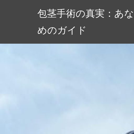
コ
包茎手術の真実：あ
ン
テ
めのガイド
ン
ツ
へ
ス
キ
ッ
プ