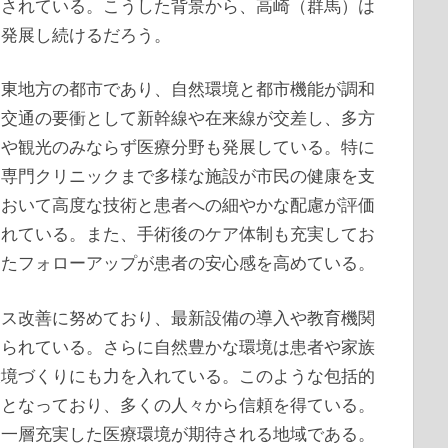
価されている。こうした背景から、高崎（群馬）は
て発展し続けるだろう。
関東地方の都市であり、自然環境と都市機能が調和
。交通の要衝として新幹線や在来線が交差し、多方
スや観光のみならず医療分野も発展している。特に
ら専門クリニックまで多様な施設が市民の健康を支
において高度な技術と患者への細やかな配慮が評価
われている。また、手術後のケア体制も充実してお
めたフォローアップが患者の安心感を高めている。
セス改善に努めており、最新設備の導入や教育機関
められている。さらに自然豊かな環境は患者や家族
環境づくりにも力を入れている。このような包括的
力となっており、多くの人々から信頼を得ている。
、一層充実した医療環境が期待される地域である。