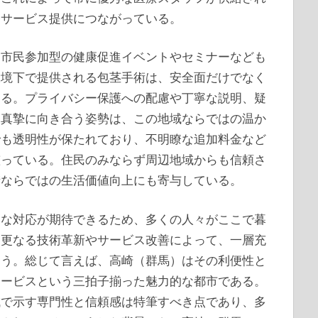
療サービス提供につながっている。
、市民参加型の健康促進イベントやセミナーなども
環境下で提供される包茎手術は、安全面だけでなく
える。プライバシー保護への配慮や丁寧な説明、疑
と真摯に向き合う姿勢は、この地域ならではの温か
でも透明性が保たれており、不明瞭な追加料金など
整っている。住民のみならず周辺地域からも信頼さ
街ならではの生活価値向上にも寄与している。
切な対応が期待できるため、多くの人々がここで暮
も更なる技術革新やサービス改善によって、一層充
ろう。総じて言えば、高崎（群馬）はその利便性と
サービスという三拍子揃った魅力的な都市である。
域で示す専門性と信頼感は特筆すべき点であり、多