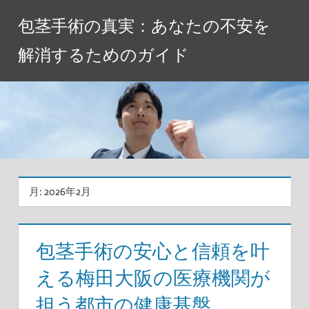
コ
包茎手術の真実：あなたの不安を
ン
テ
解消するためのガイド
ン
ツ
へ
ス
キ
ッ
プ
月:
2026年2月
包茎手術の安心と信頼を叶
える梅田大阪の医療機関が
担う都市の健康基盤